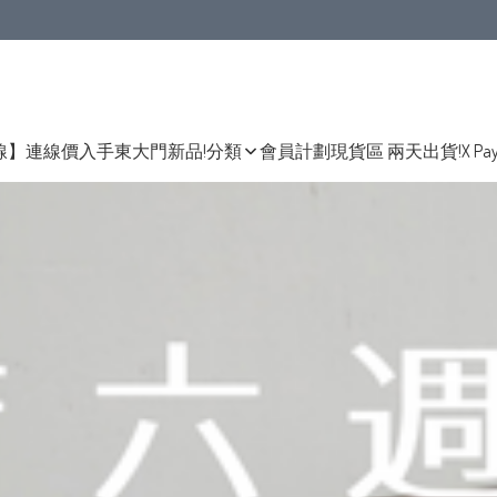
線】連線價入手東大門新品!
分類
會員計劃
現貨區 兩天出貨!
X Pa