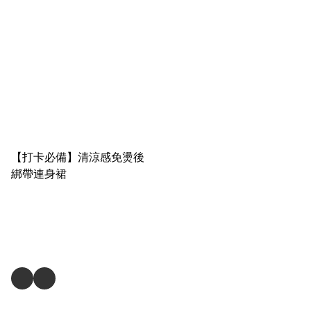
【打卡必備】清涼感免燙後
綁帶連身裙
關注我們