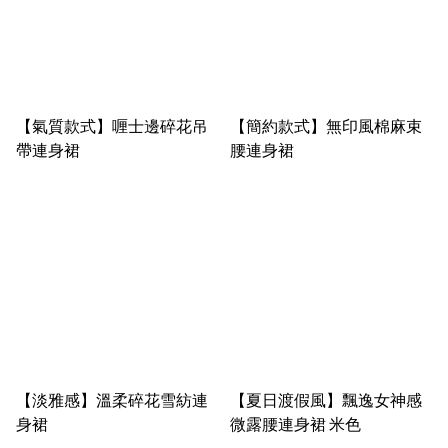
【氣質款式】喱士邊碎花吊
【簡約款式】無印風棉麻束
帶連身裙
腰連身裙
【淡雅感】溫柔碎花雪紡連
【夏日渡假風】飄逸女神感
身裙
微露腰連身裙 米色