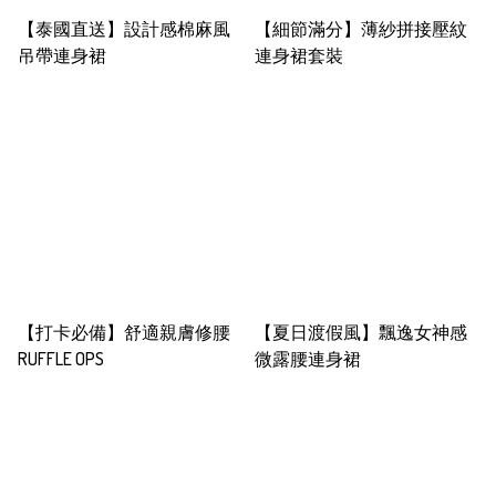
【泰國直送】設計感棉麻風
【細節滿分】薄紗拼接壓紋
吊帶連身裙
連身裙套裝
【打卡必備】舒適親膚修腰
【夏日渡假風】飄逸女神感
RUFFLE OPS
微露腰連身裙