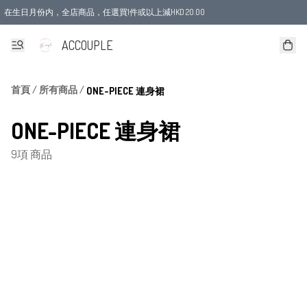
在生日月份内，全店商品，任選買1件或以上減HKD 20.00
ACCOUPLE
首頁
/
所有商品
/
ONE-PIECE 連身裙
ONE-PIECE 連身裙
9項 商品