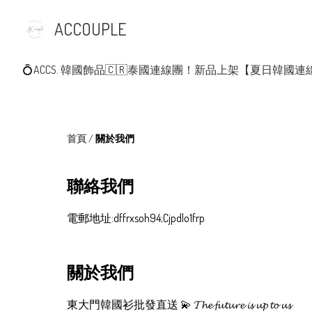
ACCOUPLE
💍ACCS. 韓國飾品
🇨🇷泰國連線團！新品上架
【夏日韓國連
首頁
/
關於我們
聯絡我們
電郵地址:
dffrxsoh94;Cjpdlo1frp
關於我們
東大門韓國衫批發直送 💫 𝓣𝓱𝓮 𝓯𝓾𝓽𝓾𝓻𝓮 𝓲𝓼 𝓾𝓹 𝓽𝓸 𝓾𝓼 
