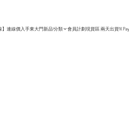
線】連線價入手東大門新品!
分類
會員計劃
現貨區 兩天出貨!
X Pa