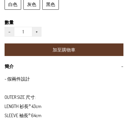
白色
灰色
黑色
數量
−
+
加至購物車
簡介
−
- 假兩件設計

OUTER SIZE 尺寸:

LENGTH 衫長° 43cm 

SLEEVE 袖長° 64cm
