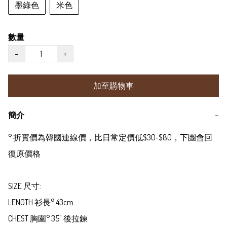
墨綠色
米色
數量
−
+
加至購物車
簡介
−
° 折實價為韓國連線價，比日常定價低$30-$80，下團會回
復原價格

SIZE 尺寸:

LENGTH 衫長° 43cm
