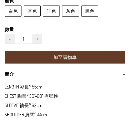
顏色
白色
杏色
啡色
灰色
黑色
數量
−
+
加至購物車
簡介
−
LENGTH 衫長° 55cm

CHEST 胸圍° 30"-60" 有彈性

SLEEVE 袖長° 62cm

SHOULDER 肩闊° 44cm