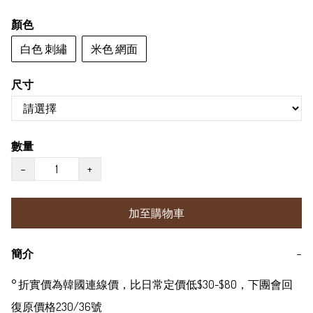
顏色
白色 刺繡
米色 網面
尺寸
數量
−
+
加至購物車
簡介
−
° 折實價為韓國連線價，比日常定價低$30-$80，下團會回
復原價格230/36號