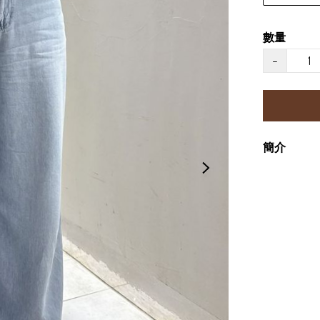
數量
−
簡介