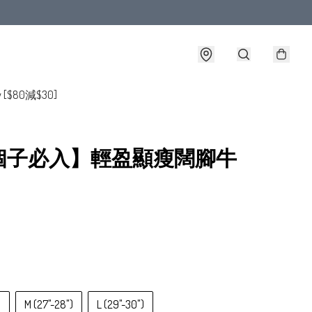
y [$80減$30]
個子必入】輕盈顯瘦闊腳牛
)
M (27"-28")
L (29"-30")