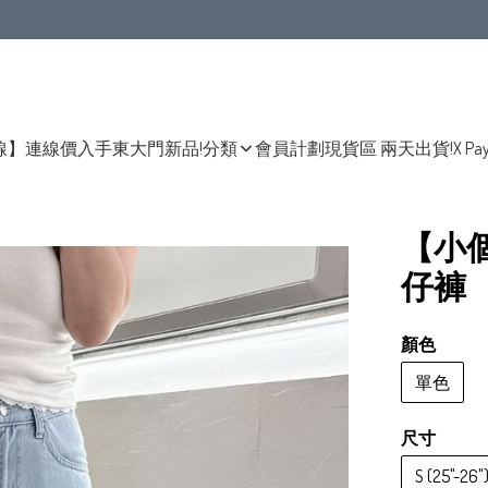
線】連線價入手東大門新品!
分類
會員計劃
現貨區 兩天出貨!
X Pa
【小
仔褲
顏色
單色
尺寸
S (25"-26"