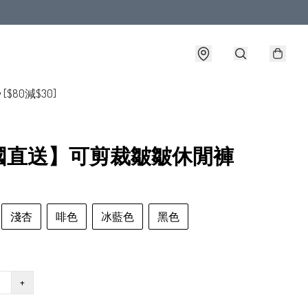
y [$80減$30]
國直送】可剪裁皺皺休閒褲
淺杏
啡色
冰藍色
黑色
+