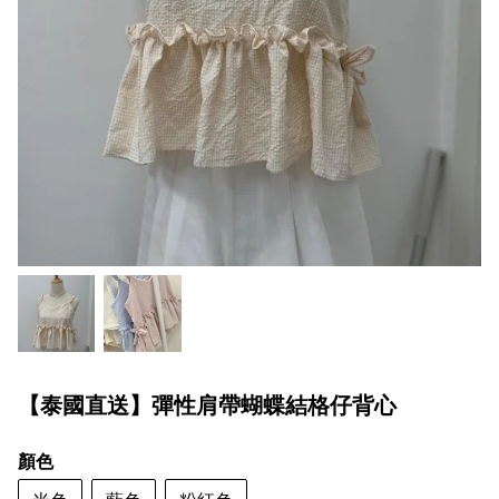
【泰國直送】彈性肩帶蝴蝶結格仔背心
顏色