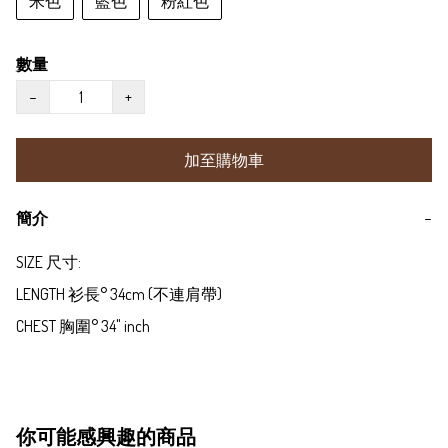
米色
藍色
粉紅色
數量
−
+
加至購物車
簡介
−
SIZE 尺寸:

LENGTH 衫長° 34cm (不連肩帶)

CHEST 胸圍° 34" inch 
你可能感興趣的商品