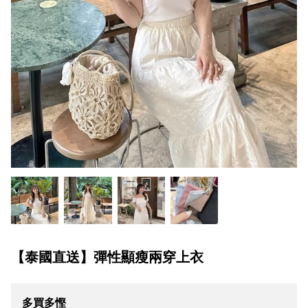
【泰國直送】彈性顯瘦兩穿上衣
多買多慳