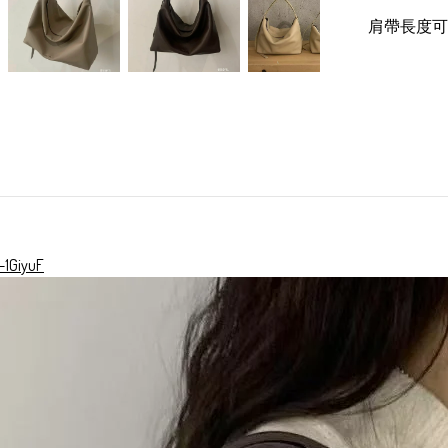
肩帶長度可調 
-1GiyuF