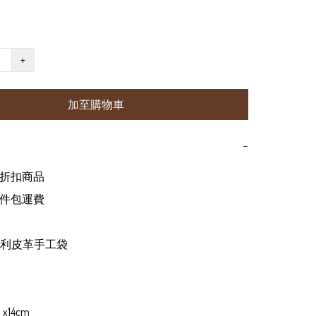
+
加至購物車
−
折扣商品 

件包運費

利皮革手工袋

 x14cm
