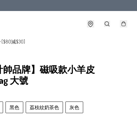
y [$80減$30]
計帥品牌】磁吸款小羊皮
Bag 大號
黑色
荔枝紋奶茶色
灰色