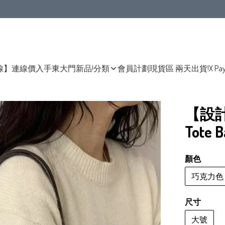
線】連線價入手東大門新品!
分類
會員計劃
現貨區 兩天出貨!
X Pa
【設
Tote 
顏色
巧克力色
尺寸
大號