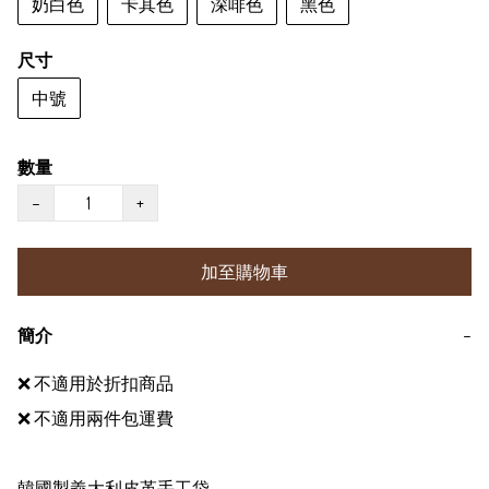
奶白色
卡其色
深啡色
黑色
尺寸
中號
數量
−
+
加至購物車
簡介
−
❌ 不適用於折扣商品 

❌ 不適用兩件包運費

韓國製義大利皮革手工袋
