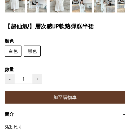
【超仙氣!】層次感UP軟熟彈糕半裙
顏色
白色
黑色
數量
−
+
加至購物車
簡介
−
SIZE 尺寸:
