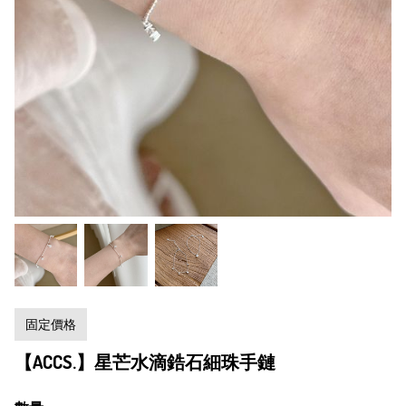
固定價格
【ACCS.】星芒水滴鋯石細珠手鏈