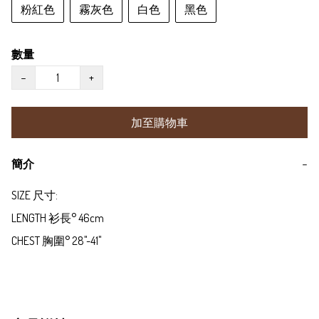
粉紅色
霧灰色
白色
黑色
數量
−
+
加至購物車
簡介
−
SIZE 尺寸:

LENGTH 衫長° 46cm

CHEST 胸圍° 28"-41"