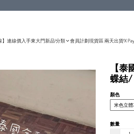
線】連線價入手東大門新品!
分類
會員計劃
現貨區 兩天出貨!
X Pa
【泰
蝶結/
顏色
米色立體
數量
−