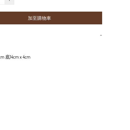
加至購物車
−
 底14cm x 4cm