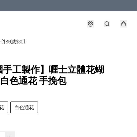
y [$80減$30]
國手工製作】喱士立體花蝴
 白色通花 手挽包
花
白色通花
+