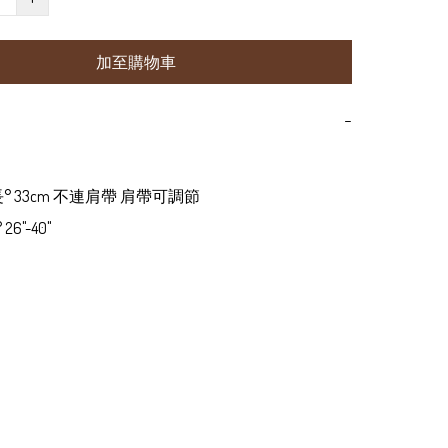
加至購物車
−
衫長° 33cm 不連肩帶 肩帶可調節

26"-40"