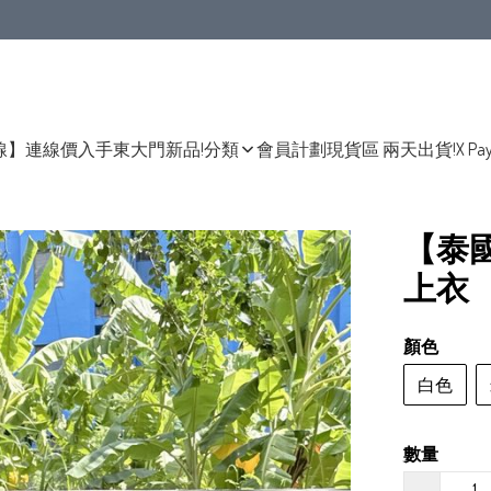
線】連線價入手東大門新品!
分類
會員計劃
現貨區 兩天出貨!
X Pa
【泰
上衣
顏色
白色
數量
−