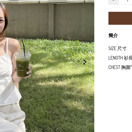
簡介
SIZE 尺寸:

LENGTH 
CHEST 胸圍° 