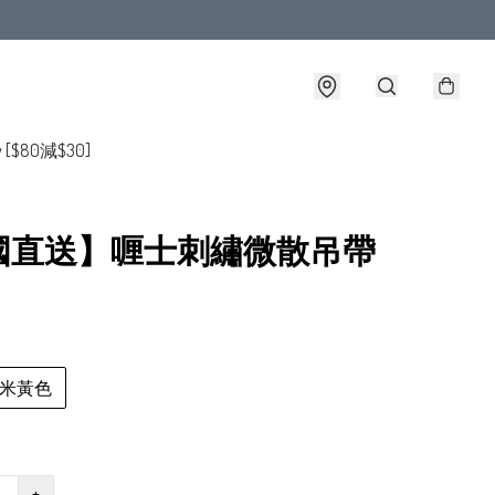
y [$80減$30]
國直送】喱士刺繡微散吊帶
米黃色
+