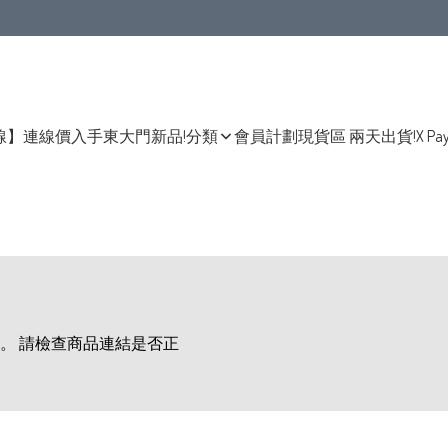
線】連線價入手東大門新品!
分類
會員計劃
現貨區 兩天出貨!
X Pa
。 請檢查商品連結是否正