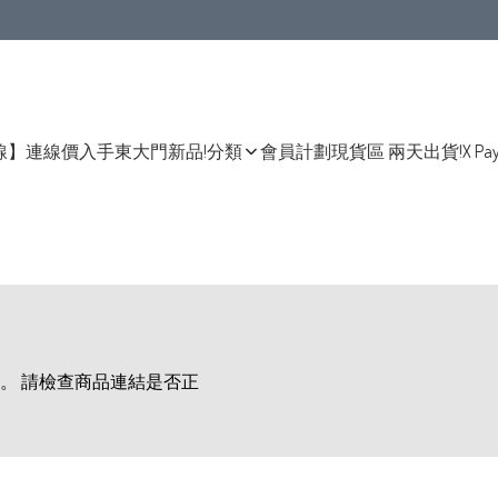
線】連線價入手東大門新品!
分類
會員計劃
現貨區 兩天出貨!
X Pa
。 請檢查商品連結是否正